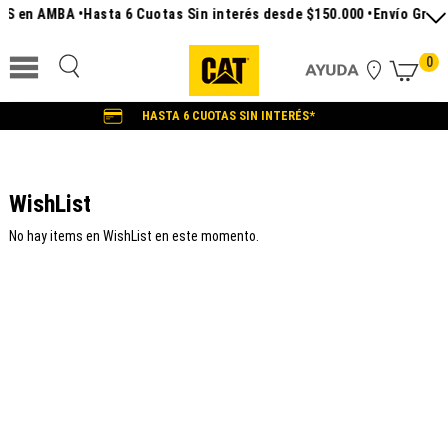
SS en AMBA •
Hasta 6 Cuotas Sin interés desde $150.000 •
Envío Gratis
0
HASTA 6 CUOTAS SIN INTERÉS*
WishList
No hay items en WishList en este momento.