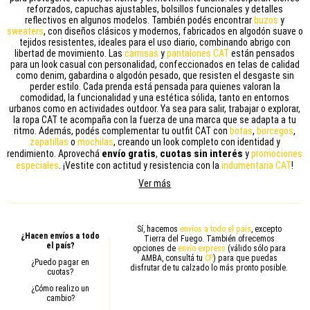
reforzados, capuchas ajustables, bolsillos funcionales y detalles
reflectivos en algunos modelos. También podés encontrar
buzos
y
sweaters
, con diseños clásicos y modernos, fabricados en algodón suave o
tejidos resistentes, ideales para el uso diario, combinando abrigo con
libertad de movimiento. Las
camisas
y
pantalones CAT
están pensados
para un look casual con personalidad, confeccionados en telas de calidad
como denim, gabardina o algodón pesado, que resisten el desgaste sin
perder estilo. Cada prenda está pensada para quienes valoran la
comodidad, la funcionalidad y una estética sólida, tanto en entornos
urbanos como en actividades outdoor. Ya sea para salir, trabajar o explorar,
la ropa CAT te acompaña con la fuerza de una marca que se adapta a tu
ritmo. Además, podés complementar tu outfit CAT con
botas
,
borcegos
,
zapatillas
o
mochilas
, creando un look completo con identidad y
envío gratis
cuotas sin interés
rendimiento. Aprovechá
,
y
promociones
especiales
. ¡Vestite con actitud y resistencia con la
indumentaria CAT
!
Ver más
Sí, hacemos
envíos a todo el país
, excepto
¿Hacen envíos a todo
Tierra del Fuego. También ofrecemos
el país?
opciones de
envío express
(válido sólo para
AMBA, consultá tu
CP
) para que puedas
¿Puedo pagar en
disfrutar de tu calzado lo más pronto posible.
cuotas?
¿Cómo realizo un
cambio?