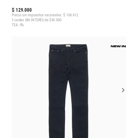
$ 129.000
Precio sin impuestos nacionales: $ 106.612
3 cuotas SIN INTERÉS de $43.000
TEA: 0%