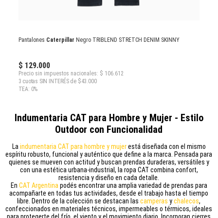
Pantalones
Caterpillar
Negro TRIBLEND STRETCH DENIM SKINNY
$ 129.000
Precio sin impuestos nacionales: $ 106.612
3 cuotas SIN INTERÉS de $43.000
TEA: 0%
Indumentaria CAT para Hombre y Mujer - Estilo
Outdoor con Funcionalidad
La
indumentaria CAT para hombre y mujer
está diseñada con el mismo
espíritu robusto, funcional y auténtico que define a la marca. Pensada para
quienes se mueven con actitud y buscan prendas duraderas, versátiles y
con una estética urbana-industrial, la ropa CAT combina confort,
resistencia y diseño en cada detalle.
En
CAT Argentina
podés encontrar una amplia variedad de prendas para
acompañarte en todas tus actividades, desde el trabajo hasta el tiempo
libre. Dentro de la colección se destacan las
camperas
y
chalecos
,
confeccionados en materiales técnicos, impermeables o térmicos, ideales
para protegerte del frío, el viento y el movimiento diario. Incorporan cierres