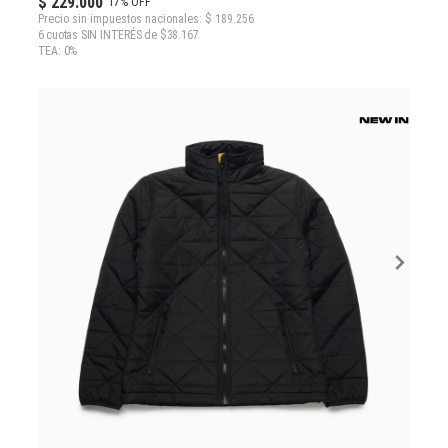
$ 229.000
17% OFF
Precio sin impuestos nacionales: $ 189.256
6 cuotas SIN INTERÉS de $38.167
TEA: 0%