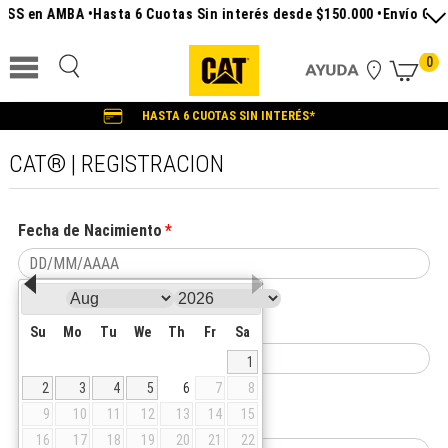
ESS en AMBA •
Hasta 6 Cuotas Sin interés desde $150.000 •
Envío Grat
0
HASTA 6 CUOTAS SIN INTERÉS*
CAT® | REGISTRACION
Fecha de Nacimiento
Nombre
Su
Mo
Tu
We
Th
Fr
Sa
1
2
3
4
5
6
7
8
9
10
11
12
13
14
15
Apellido
16
17
18
19
20
21
22