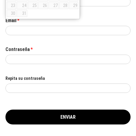
23
24
25
26
27
28
29
30
31
Email
Contraseña
Repita su contraseña