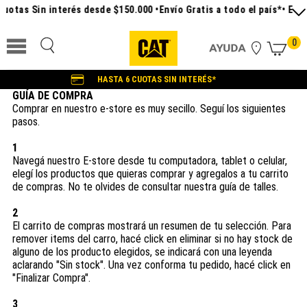
Cuotas Sin interés desde $150.000 •
Envío Gratis a todo el país*
• ENV
0
HASTA 6 CUOTAS SIN INTERÉS*
GUÍA DE COMPRA
Comprar en nuestro e-store es muy secillo. Seguí los siguientes
pasos.
1
Navegá nuestro E-store desde tu computadora, tablet o celular,
elegí los productos que quieras comprar y agregalos a tu carrito
de compras. No te olvides de consultar nuestra guía de talles.
2
El carrito de compras mostrará un resumen de tu selección. Para
remover items del carro, hacé click en eliminar si no hay stock de
alguno de los producto elegidos, se indicará con una leyenda
aclarando "Sin stock". Una vez conforma tu pedido, hacé click en
"Finalizar Compra".
3