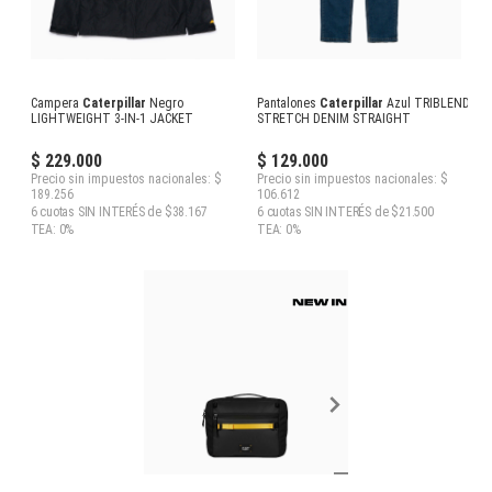
Campera
Caterpillar
Negro
Pantalones
Caterpillar
Azul TRIBLEND
LIGHTWEIGHT 3-IN-1 JACKET
STRETCH DENIM STRAIGHT
$ 229.000
$ 129.000
Precio sin impuestos nacionales: $
Precio sin impuestos nacionales: $
189.256
106.612
6 cuotas SIN INTERÉS de $38.167
6 cuotas SIN INTERÉS de $21.500
TEA: 0%
TEA: 0%