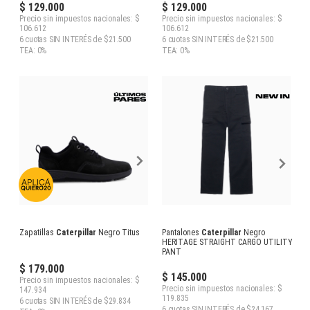
$ 129.000
$ 129.000
Precio sin impuestos nacionales: $
Precio sin impuestos nacionales: $
106.612
106.612
6 cuotas SIN INTERÉS de $21.500
6 cuotas SIN INTERÉS de $21.500
TEA: 0%
TEA: 0%
Zapatillas
Caterpillar
Negro Titus
Pantalones
Caterpillar
Negro
HERITAGE STRAIGHT CARGO UTILITY
PANT
$ 179.000
$ 145.000
Precio sin impuestos nacionales: $
Precio sin impuestos nacionales: $
147.934
119.835
6 cuotas SIN INTERÉS de $29.834
6 cuotas SIN INTERÉS de $24.167