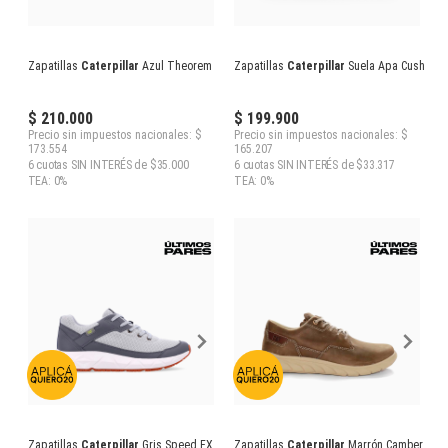
Zapatillas
Caterpillar
Azul Theorem
Zapatillas
Caterpillar
Suela Apa Cush
$ 210.000
$ 199.900
Precio sin impuestos nacionales: $
Precio sin impuestos nacionales: $
173.554
165.207
6 cuotas SIN INTERÉS de $35.000
6 cuotas SIN INTERÉS de $33.317
TEA: 0%
TEA: 0%
Zapatillas
Caterpillar
Gris Speed FX
Zapatillas
Caterpillar
Marrón Camber