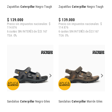
Zapatillas
Caterpillar
Negro Tough
Zapatillas
Caterpillar
Negro Tough
$ 139.000
$ 139.000
Precio sin impuestos nacionales: $
Precio sin impuestos nacionales: $
114.876
114.876
6 cuotas SIN INTERÉS de $23.167
6 cuotas SIN INTERÉS de $23.167
TEA: 0%
TEA: 0%
Sandalias
Caterpillar
Negro Giles
Sandalias
Caterpillar
Marrón Giles