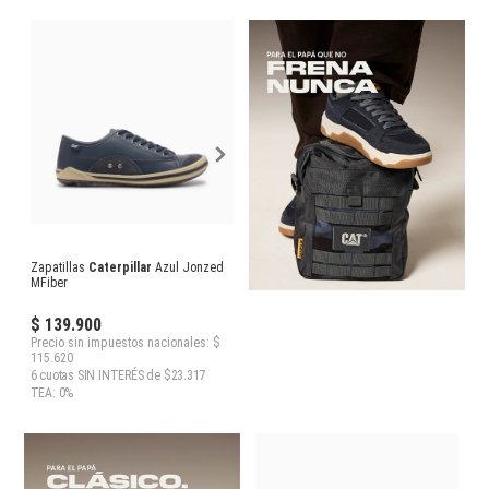
Zapatillas
Caterpillar
Azul Jonzed
MFiber
$ 139.900
Precio sin impuestos nacionales: $
115.620
6 cuotas SIN INTERÉS de $23.317
TEA: 0%