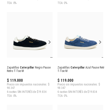
TEA: 0%
TEA: 0%
Zapatillas
Caterpillar
Negro Pause
Zapatillas
Caterpillar
Azul Pause Retro
Retro T-Toe M
T-Toe M
$ 119.000
$ 119.000
Precio sin impuestos nacionales: $
Precio sin impuestos nacionales: $
98.347
98.347
6 cuotas SIN INTERÉS de $19.834
6 cuotas SIN INTERÉS de $19.834
TEA: 0%
TEA: 0%