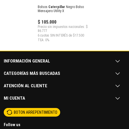
Bolsos
Caterpillar
Negro Bolso
Mensajero Utility X
$ 105.000
Precio sin impuestos nacionales: $
86.777
6 cuotas SIN INTERÉS de $17.500
TEA: 0%
INFORMACIÓN GENERAL
CATEGORÍAS MÁS BUSCADAS
ATENCIÓN AL CLIENTE
MI CUENTA
BOTON ARREPENTIMIENTO
Follow us