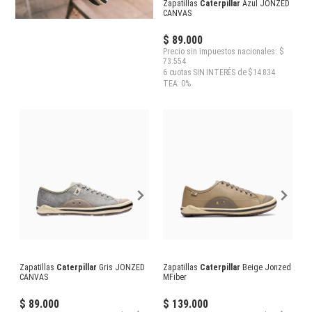
Zapatillas
Caterpillar
Azul JONZED
CANVAS
$ 89.000
Precio sin impuestos nacionales: $
73.554
6 cuotas SIN INTERÉS de $14.834
TEA: 0%
Zapatillas
Caterpillar
Gris JONZED
Zapatillas
Caterpillar
Beige Jonzed
CANVAS
MFiber
$ 89.000
$ 139.000