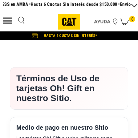
RESS en AMBA •
Hasta 6 Cuotas Sin interés desde $150.000 •
Envío Grat
0
HASTA 6 CUOTAS SIN INTERÉS*